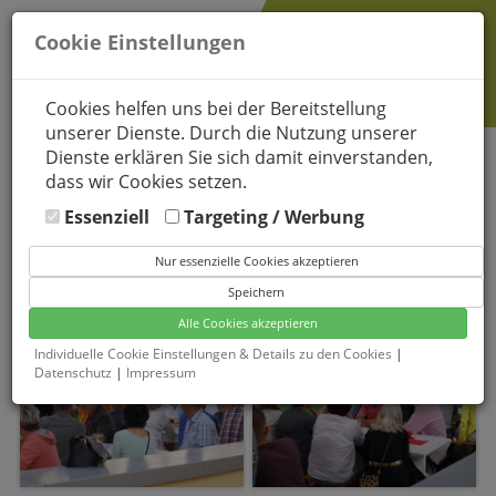
Cookie Einstellungen
Cookies helfen uns bei der Bereitstellung
unserer Dienste. Durch die Nutzung unserer
Dienste erklären Sie sich damit einverstanden,
SOMMERFEIER 2016
dass wir Cookies setzen.
Essenziell
Targeting / Werbung
11.06.2016
Nur essenzielle Cookies akzeptieren
Speichern
Alle Cookies akzeptieren
Individuelle Cookie Einstellungen & Details zu den Cookies
|
Datenschutz
|
Impressum